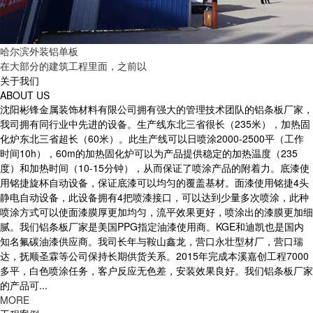
哈尔滨外装铝单板
在大部分的建筑工程里面，之前以
关于我们
ABOUT US
沈阳彬锋金属装饰材料有限公司拥有强大的管理技术团队的铝条板厂家，
我司拥有同行业中先进的设备。生产线东北三省很长（235米），加热固
化炉东北三省超长（60米）。此生产线可以日喷涂2000-2500平（工作
时间10h），60m的加热固化炉可以为产品提供稳定的加热温度（235
度）和加热时间（10-15分钟），从而保证了喷涂产品的附着力。底漆使
用铭捷旋杯自动设备，保证底漆可以均匀的覆盖基材。面漆使用铭捷4头
静电自动设备，此设备拥有4把喷漆接口，可以达到少量多次喷涂，此种
喷涂方式可以使面漆膜厚更加均匀，流平效果更好，喷涂出的漆膜更加细
腻。我们铝条板厂家是美国PPG指定油漆使用商。KGE和迪凯也是国内
知名氟碳油漆供应商。我司长年与鞍山鑫龙，营口永壮型材厂，营口瑞
达，抚顺圣霖等公司保持长期供货关系。2015年完成本溪嘉创工程7000
多平，白色喷涂任务，客户反应无色差，安装效果良好。我们铝条板厂家
的产品可...
MORE