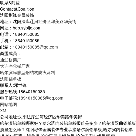
联系&商盟
Contact&Coalition
沈阳彬锋金属装饰
地址：沈阳法库辽河经济区华美路华美街
网址：heb.sybfjc.com
电话：18640150085
手机：18640150085
邮箱：
18940150085@qq.com
商盟成员：
通辽桥架厂
大连净化板厂家
哈尔滨膨胀型钢结构防火涂料
沈阳铝单板
联系人:邓世锋
服务热线:18640150085
电子邮箱:
18940150085@qq.com
网站地图
XML
公司地址:沈阳法库辽河经济区华美路华美街
哈尔滨铝单板哪家好？哈尔滨内装铝单板报价是多少？哈尔滨双曲铝单板
质量怎么样？沈阳彬锋金属装饰专业承接哈尔滨铝单板,哈尔滨内装铝单
板,哈尔滨双曲铝单板,哈尔滨双曲铝单板,哈尔滨实心铝板柜,电