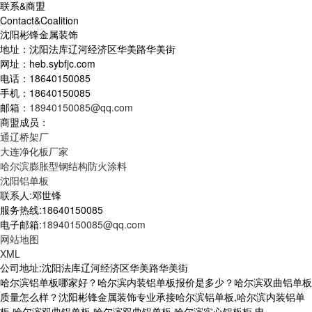
联系&商盟
Contact&Coalition
沈阳彬锋金属装饰
地址：沈阳法库辽河经济区华美路华美街
网址：heb.sybfjc.com
电话：18640150085
手机：18640150085
邮箱：
18940150085@qq.com
商盟成员：
通辽桥架厂
大连净化板厂家
哈尔滨膨胀型钢结构防火涂料
沈阳铝单板
联系人:邓世锋
服务热线:18640150085
电子邮箱:
18940150085@qq.com
网站地图
XML
公司地址:沈阳法库辽河经济区华美路华美街
哈尔滨铝单板哪家好？哈尔滨内装铝单板报价是多少？哈尔滨双曲铝单板
质量怎么样？沈阳彬锋金属装饰专业承接哈尔滨铝单板,哈尔滨内装铝单
板,哈尔滨双曲铝单板,哈尔滨双曲铝单板,哈尔滨实心铝板柜,电