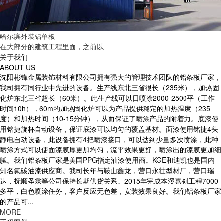
哈尔滨外装铝单板
在大部分的建筑工程里面，之前以
关于我们
ABOUT US
沈阳彬锋金属装饰材料有限公司拥有强大的管理技术团队的铝条板厂家，
我司拥有同行业中先进的设备。生产线东北三省很长（235米），加热固
化炉东北三省超长（60米）。此生产线可以日喷涂2000-2500平（工作
时间10h），60m的加热固化炉可以为产品提供稳定的加热温度（235
度）和加热时间（10-15分钟），从而保证了喷涂产品的附着力。底漆使
用铭捷旋杯自动设备，保证底漆可以均匀的覆盖基材。面漆使用铭捷4头
静电自动设备，此设备拥有4把喷漆接口，可以达到少量多次喷涂，此种
喷涂方式可以使面漆膜厚更加均匀，流平效果更好，喷涂出的漆膜更加细
腻。我们铝条板厂家是美国PPG指定油漆使用商。KGE和迪凯也是国内
知名氟碳油漆供应商。我司长年与鞍山鑫龙，营口永壮型材厂，营口瑞
达，抚顺圣霖等公司保持长期供货关系。2015年完成本溪嘉创工程7000
多平，白色喷涂任务，客户反应无色差，安装效果良好。我们铝条板厂家
的产品可...
MORE