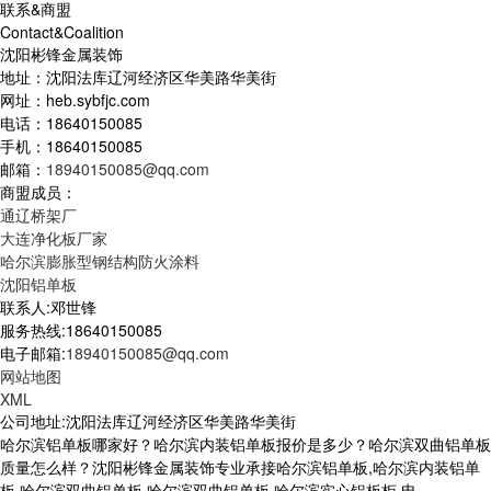
联系&商盟
Contact&Coalition
沈阳彬锋金属装饰
地址：沈阳法库辽河经济区华美路华美街
网址：heb.sybfjc.com
电话：18640150085
手机：18640150085
邮箱：
18940150085@qq.com
商盟成员：
通辽桥架厂
大连净化板厂家
哈尔滨膨胀型钢结构防火涂料
沈阳铝单板
联系人:邓世锋
服务热线:18640150085
电子邮箱:
18940150085@qq.com
网站地图
XML
公司地址:沈阳法库辽河经济区华美路华美街
哈尔滨铝单板哪家好？哈尔滨内装铝单板报价是多少？哈尔滨双曲铝单板
质量怎么样？沈阳彬锋金属装饰专业承接哈尔滨铝单板,哈尔滨内装铝单
板,哈尔滨双曲铝单板,哈尔滨双曲铝单板,哈尔滨实心铝板柜,电