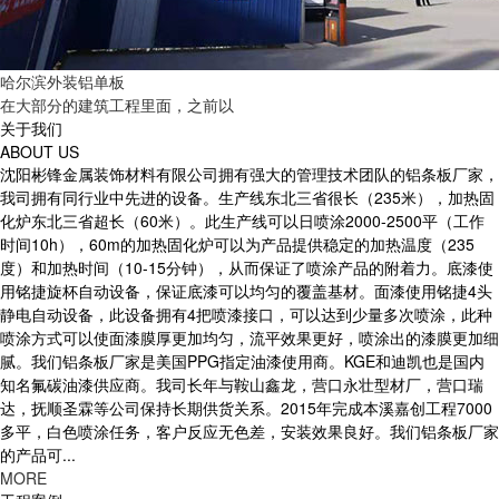
哈尔滨外装铝单板
在大部分的建筑工程里面，之前以
关于我们
ABOUT US
沈阳彬锋金属装饰材料有限公司拥有强大的管理技术团队的铝条板厂家，
我司拥有同行业中先进的设备。生产线东北三省很长（235米），加热固
化炉东北三省超长（60米）。此生产线可以日喷涂2000-2500平（工作
时间10h），60m的加热固化炉可以为产品提供稳定的加热温度（235
度）和加热时间（10-15分钟），从而保证了喷涂产品的附着力。底漆使
用铭捷旋杯自动设备，保证底漆可以均匀的覆盖基材。面漆使用铭捷4头
静电自动设备，此设备拥有4把喷漆接口，可以达到少量多次喷涂，此种
喷涂方式可以使面漆膜厚更加均匀，流平效果更好，喷涂出的漆膜更加细
腻。我们铝条板厂家是美国PPG指定油漆使用商。KGE和迪凯也是国内
知名氟碳油漆供应商。我司长年与鞍山鑫龙，营口永壮型材厂，营口瑞
达，抚顺圣霖等公司保持长期供货关系。2015年完成本溪嘉创工程7000
多平，白色喷涂任务，客户反应无色差，安装效果良好。我们铝条板厂家
的产品可...
MORE