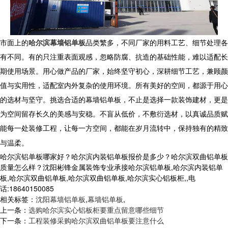
市面上的
哈尔滨幕墙铝单板
品类繁多，不同厂家的用料工艺、细节处理各
有不同。有的只注重表面观感，忽略防腐、抗造的基础性能，难以适配长
期使用场景。用心做产品的厂家，始终坚守初心，深耕细节工艺，兼顾颜
值与实用性，适配室内外复杂的使用环境。所有美好的空间，都源于用心
的选材与坚守。挑选合适的幕墙铝单板，不止是选择一款装饰建材，更是
为空间留存长久的美感与安稳。不盲从低价，不敷衍选材，以真诚品质赋
能每一处装修工程，让每一方空间，都能在岁月流转中，保持独有的精致
与温柔。
哈尔滨铝单板哪家好？哈尔滨内装铝单板报价是多少？哈尔滨双曲铝单板
质量怎么样？沈阳彬锋金属装饰专业承接哈尔滨铝单板,哈尔滨内装铝单
板,哈尔滨双曲铝单板,哈尔滨双曲铝单板,哈尔滨实心铝板柜,,电
话:18640150085
相关标签：
沈阳幕墙铝单板
,
幕墙铝单板
,
上一条：
选购哈尔滨实心铝板柜要重点留意哪些细节
下一条：
工程装修采购哈尔滨双曲铝单板要注意什么