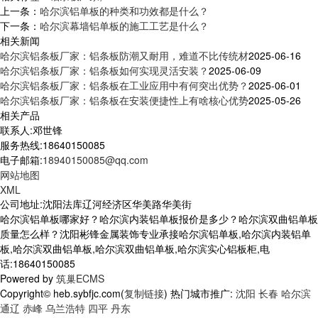
上一条：
哈尔滨铝单板的种类和功效都是什么？
下一条：
哈尔滨幕墙铝单板的施工工艺是什么？
相关新闻
哈尔滨铝条板厂家：铝条板防潮又耐用，难道不比传统材
2025-06-16
哈尔滨铝条板厂家：铝条板如何实现灵活安装？
2025-06-09
哈尔滨铝条板厂家：铝条板在工业应用中有何突出优势？
2025-06-01
哈尔滨铝条板厂家：铝条板在安装便捷性上有啥核心优势
2025-05-26
相关产品
联系人:邓世锋
服务热线:18640150085
电子邮箱:
18940150085@qq.com
网站地图
XML
公司地址:沈阳法库辽河经济区华美路华美街
哈尔滨铝单板哪家好？哈尔滨内装铝单板报价是多少？哈尔滨双曲铝单板
质量怎么样？沈阳彬锋金属装饰专业承接哈尔滨铝单板,哈尔滨内装铝单
板,哈尔滨双曲铝单板,哈尔滨双曲铝单板,哈尔滨实心铝板柜,电
话:18640150085
Powered by
筑巢ECMS
Copyright© heb.sybfjc.com(
复制链接
) 热门城市推广:
沈阳
长春
哈尔滨
通辽
赤峰
乌兰浩特
四平
丹东