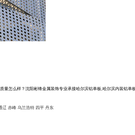
量怎么样？沈阳彬锋金属装饰专业承接哈尔滨铝单板,哈尔滨内装铝单板,
通辽
赤峰
乌兰浩特
四平
丹东