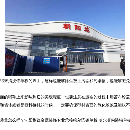
绵来清洗铝单板的表面，这样也能够除尘灰土污垢和污染物，也能够避免
面的哦鞥上来影响到它的美观程度，也要注意在运输的过程中用苫布给盖
和墙体或者是框料接触的时候，一定要确保型材表面的氧化膜以及漆膜不
量怎么样？沈阳彬锋金属装饰专业承接哈尔滨铝单板,哈尔滨内装铝单板,哈